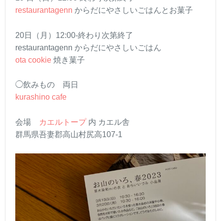
restaurantagenn
からだにやさしいごはんとお菓子
20日（月）12:00-終わり次第終了
restaurantagenn からだにやさしいごはん
ota cookie
焼き菓子
◯飲みもの 両日
kurashino cafe
会場
カエルトープ
内 カエル舎
群馬県吾妻郡高山村尻高107-1