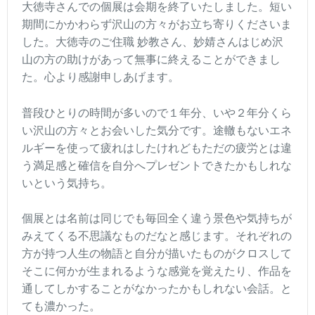
大徳寺さんでの個展は会期を終了いたしました。短い
期間にかかわらず沢山の方々がお立ち寄りくださいま
した。大徳寺のご住職 妙教さん、妙婧さんはじめ沢
山の方の助けがあって無事に終えることができまし
た。心より感謝申しあげます。
普段ひとりの時間が多いので１年分、いや２年分くら
い沢山の方々とお会いした気分です。途轍もないエネ
ルギーを使って疲れはしたけれどもただの疲労とは違
う満足感と確信を自分へプレゼントできたかもしれな
いという気持ち。
個展とは名前は同じでも毎回全く違う景色や気持ちが
みえてくる不思議なものだなと感じます。それぞれの
方が持つ人生の物語と自分が描いたものがクロスして
そこに何かが生まれるような感覚を覚えたり、作品を
通してしかすることがなかったかもしれない会話。と
ても濃かった。