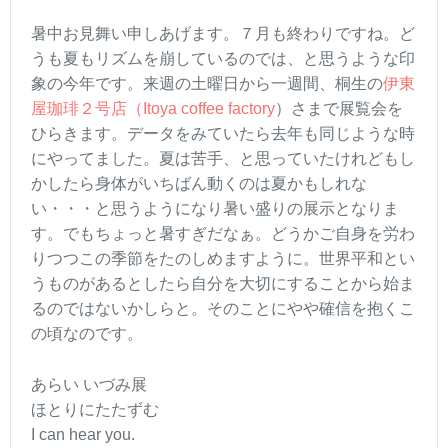
暑中お見舞い申しあげます。７月も終わりですね。ど
うも夏もリズムを崩しているのでは、と思うような印
象の今年です。来週の土曜日から一週間、桐生の
伊東
屋珈琲２号店（Itoya coffee factory
）さまで展覧会を
ひらきます。データをみていたら去年も同じような時
にやってました。夏は苦手、と思っていたけれどもし
かしたら身体がいちばん動くのは夏かもしれな
い・・・と思うようになり暑い盛りの展示となりま
す。でもちょっと暑すぎだなぁ。どうかご自身を労わ
りつつこの季節をたのしめますように。世界平和とい
うものがあるとしたら自分を大切にすることから始ま
るのではないかしらと。そのことにやや確信を抱くこ
の頃なのです。
あらい いづみ展
ほとりにたたずむ
I can hear you.