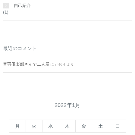
自己紹介
(1)
最近のコメント
音羽倶楽部さんで二人展
に
かおり
より
2022年1月
月
火
水
木
金
土
日