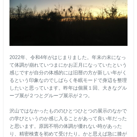
2022年、令和4年がはじまりました。年末の末になっ
て体調が崩れていつまにかお正月になっていたという
感じですが自分の体感的には旧暦の方が新しい年がく
るという印象なのでしばらく冬眠モードで身辺を整理
したいと思っています。昨年は個展１回、大きなグル
ープ展が２つとグループ展示が２つ。
沢山ではなかったもののひとつひとつの展示のなかで
の学びというのか感じ入ることがあって良い年だった
と思います。原因不明の体調が優れない時があった
り、精密検査を初めて受けたり。かと思えば急に膝が